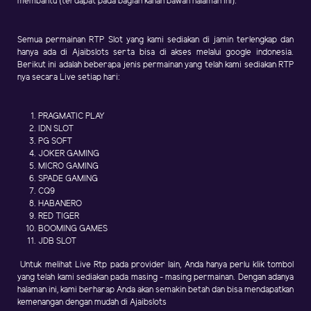
membantu (terdapat pada bagian kanan bawah halaman ini).
Semua permainan RTP Slot yang kami sediakan di jamin terlengkap dan
hanya ada di Ajaibslots serta bisa di akses melalui google indonesia.
Berikut ini adalah beberapa jenis permainan yang telah kami sediakan RTP
nya secara Live setiap hari:
PRAGMATIC PLAY
IDN SLOT
PG SOFT
JOKER GAMING
MICRO GAMING
SPADE GAMING
CQ9
HABANERO
RED TIGER
BOOMING GAMES
JDB SLOT
Untuk melihat Live Rtp pada provider lain, Anda hanya perlu klik tombol
yang telah kami sediakan pada masing - masing permainan. Dengan adanya
halaman ini, kami berharap Anda akan semakin betah dan bisa mendapatkan
kemenangan dengan mudah di Ajaibslots