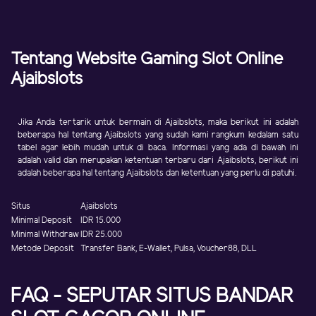
Tentang Website Gaming Slot Online
Ajaibslots
Jika Anda tertarik untuk bermain di Ajaibslots, maka berikut ini adalah
beberapa hal tentang Ajaibslots yang sudah kami rangkum kedalam satu
tabel agar lebih mudah untuk di baca. Informasi yang ada di bawah ini
adalah valid dan merupakan ketentuan terbaru dari Ajaibslots, berikut ini
adalah beberapa hal tentang Ajaibslots dan ketentuan yang perlu di patuhi.
Situs
Ajaibslots
Minimal Deposit
IDR 15.000
Minimal Withdraw
IDR 25.000
Metode Deposit
Transfer Bank, E-Wallet, Pulsa, Voucher88, DLL
FAQ - SEPUTAR SITUS BANDAR