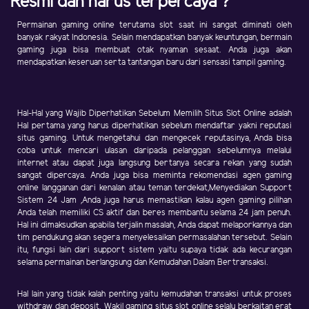
Resmi dan harus terpercaya ?
Permainan gaming online terutama slot saat ini sangat diminati oleh
banyak rakyat Indonesia. Selain mendapatkan banyak keuntungan, bermain
gaming juga bisa membuat otak nyaman sesaat. Anda juga akan
mendapatkan keseruan serta tantangan baru dari sensasi tampil gaming.
Hal-Hal yang Wajib Diperhatikan Sebelum Memilih Situs Slot Online adalah
Hal pertama yang harus diperhatikan sebelum mendaftar yakni reputasi
situs gaming. Untuk mengetahui dan mengecek reputasinya, Anda bisa
coba untuk mencari ulasan daripada pelanggan sebelumnya melalui
internet atau dapat juga langsung bertanya secara rekan yang sudah
sangat dipercaya. Anda juga bisa meminta rekomendasi agen gaming
online langganan dari kenalan atau teman terdekat,Menyediakan Support
Sistem 24 Jam ,Anda juga harus memastikan kalau agen gaming pilihan
Anda telah memiliki CS aktif dan beres membantu selama 24 jam penuh.
Hal ini dimaksudkan apabila terjalin masalah, Anda dapat melaporkannya dan
tim pendukung akan segera menyelesaikan permasalahan tersebut. Selain
itu, fungsi lain dari support sistem yaitu supaya tidak ada kecurangan
selama permainan berlangsung dan Kemudahan Dalam Bertransaksi.
Hal lain yang tidak kalah penting yaitu kemudahan transaksi untuk proses
withdraw dan deposit. Wakil gaming situs slot online selalu berkaitan erat