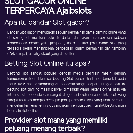
SLOT GACOR ONLINE
TERPERCAYA Ajaibslots
Apa itu bandar Slot gacor?
Bandar Slot gacor merupakan sebuah permainan game gaming online yang
di sering di mainkan seluruh dunia, dan akan memberikan sebuah
kemenangan besar yaitu jackpot ,Dan di setiap jenis game slot yang
tersedia selalu menampilkan perbedaan dalam permainan dan tampilan
efek sampai jumlah jackpot yang di berikan.
Betting Slot Online itu apa?
Betting slot sangat populer dengan media bermain mesin dengan
kompenen unik di dalamnya. beeting Slot sendiri hadir pertama kali pada
tahun 1898 dan berkembang di indonesia sangat cepat . Hingga saat ini
betting slot gaming masih banyak dimainkan walau secara online atau via
internet di indonesia dan sangat di gemari oleh para pecinta slot yang
sangat antusias dengan beragam jenis permainan nya, yang tidak berhenti
mengeluarkan jenis jenis slot yang akan membuat pecinta slot betting ingin
bermain slot online.
Provider slot mana yang memiliki
peluang menang terbaik?