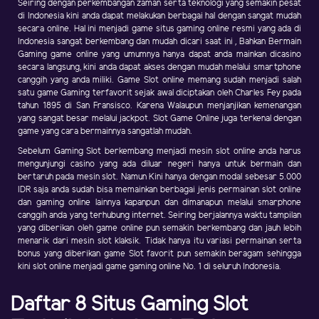
Seiring dengan perkembangan zaman serta teknologi yang semakin pesat
di Indonesia kini anda dapat melakukan berbagai hal dengan sangat mudah
secara online. Hal ini menjadi game situs gaming online resmi yang ada di
Indonesia sangat berkembang dan mudah dicari saat ini , Bahkan Bermain
Gaming game online yang umumnya hanya dapat anda mainkan dicasino
secara langsung, kini anda dapat akses dengan mudah melalui smartphone
canggih yang anda miliki. Game Slot online memang sudah menjadi salah
satu game Gaming terfavorit sejak awal diciptakan oleh Charles Fey pada
tahun 1895 di San Fransisco. Karena Walaupun menjanjikan kemenangan
yang sangat besar melalui jackpot. Slot Game Online juga terkenal dengan
game yang cara bermainnya sangatlah mudah.
Sebelum Gaming Slot berkembang menjadi mesin slot online anda harus
mengunjungi casino yang ada diluar negeri hanya untuk bermain dan
bertaruh pada mesin slot. Namun Kini hanya dengan modal sebesar 5.000
IDR saja anda sudah bisa memainkan berbagai jenis permainan slot online
dan gaming online lainnya kapanpun dan dimanapun melalui smarphone
canggih anda yang terhubung internet. Seiring berjalannya waktu tampilan
yang diberikan oleh game online pun semakin berkembang dan jauh lebih
menarik dari mesin slot klaksik. Tidak hanya itu variasi permainan serta
bonus yang diberikan game Slot favorit pun semakin beragam sehingga
kini slot online menjadi game gaming online No. 1 di seluruh Indonesia.
Daftar 8 Situs Gaming Slot