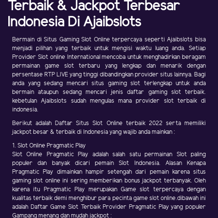
Terbaik & Jackpot Terbesar
Indonesia Di Ajaibslots
Bermain di Situs Gaming Slot Online terpercaya seperti Ajaibslots bisa
menjadi pilihan yang terbaik untuk mengisi waktu luang anda. Setiap
Provider Slot online International mencoba untuk menghadirkan beragam
permainan game slot terbaru yang lengkap dan menarik dengan
persentase RTP LIVE yang tinggi dibandingkan provider situs lainnya. Bagi
anda yang sedang mencari situs gaming slot terlengkap untuk anda
bermain ataupun sedang mencari jenis daftar gaming slot terbaik.
kebetulan Ajaibslots sudah mengulas mana provider slot terbaik di
indonesia.
Berikut adalah Daftar Situs Slot Online terbaik 2022 serta memiliki
jackpot besar & terbaik di Indonesia yang wajib anda mainkan :
1. Slot Online Pragmatic Play
Slot Online Pragmatic Play adalah salah satu permainan Slot paling
populer dan banyak dicari pemain Slot Indonesia. Alasan Kenapa
Pragmatic Play dimainkan hampir setengah dari pemain karena situs
gaming slot online ini sering memberikan bonus jackpot terbanyak. Oleh
karena itu Pragmatic Play merupakan Game slot terpercaya dengan
kualitas terbaik demi menghibur para pecinta game slot online.dibawah ini
adalah Daftar Game Slot Terbaik Provider Pragmatic Play yang populer
Gampang menang dan mudah jackpot :