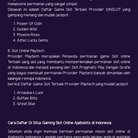
mekanisme permainan yang sangat simpel.
Dibawah ini adalah Daftar Game Slot Terbaik Provider IDNSLOT yang
gampang menang dan mudah jackpot :
Power Of Odin
Golden WIld
Phoenix Rises
Aztec Lucky Gems
8. Slot Online Playtech
Provider Playtech merupakan Penyedia permainan game Slot online
Terbaik uang asli yang membantu memperkenalkan permainan slot online
di indonesia dan menjadi pesaing dari Slot Pragmatic Play. Dengan Grafik
yang bagus membuat permainan Provider Playtech banyak dimainkan oleh
kalangan remaja indonesia.
berikut Daftar Game Slot Terbaik Provider Playtech yang mudah jackpot :
Arowana s Luck
Buffalo Blitz
Great Blue
Cara Daftar Di Situs Gaming Slot Online Ajaibslots di Indonesia
Sebelum anda ingin memulai bermain permainan mesin slot online di
Ajaibslots Indonesia. Langkah pertama yang anda lakukan anda di wajibkan